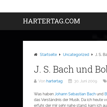
Zum
Inhalt
springen
HARTERTAG.COM
Startseite
Uncategorized
J. S. 
J. S. Bach und B
Von
hartertag
30. Juni 2009
Was haben
Johann Sebastian Bach
und
B
das Verständnis der Musik. Da ich heute
erfuhr, der mir sehr nahe stand, kam ich 