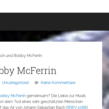
Bach und Bobby McFerrin
obby McFerrin
Uncategorized
Keine Kommentare
obby McFerrin
gemeinsam? Die Liebe zur Musik,
 von dem Tod eines sehr geschätzten Menschen
auf das Air von Johann Sebastian Bach (
BWV
1068
)